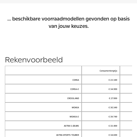
...
beschikbare voorraadmodellen gevonden op basis
van jouw keuzes.
Rekenvoorbeeld
Consumentenprijs
CORSA
€ 23.349
CORSA-E
€ 34.999
CROSSLAND
€ 27.999
MOKKA
€ 30.349
MOKKA-E
€ 39.749
ASTRA 5-DEURS
€ 33.499
ASTRA SPORTS TOURER
€ 34.699