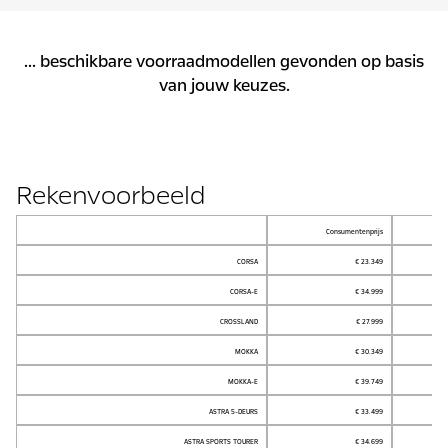
...
beschikbare voorraadmodellen gevonden op basis
van jouw keuzes.
Rekenvoorbeeld
Consumentenprijs
CORSA
€ 23.349
CORSA-E
€ 34.999
CROSSLAND
€ 27.999
MOKKA
€ 30.349
MOKKA-E
€ 39.749
ASTRA 5-DEURS
€ 33.499
ASTRA SPORTS TOURER
€ 34.699