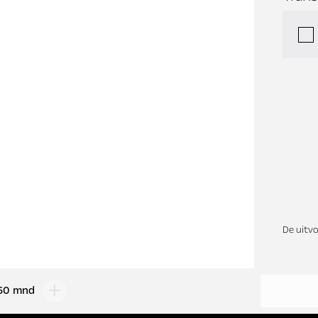
De uitvo
60 mnd