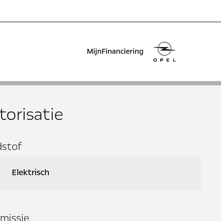
MijnFinanciering
orisatie
dstof
Elektrisch
missie