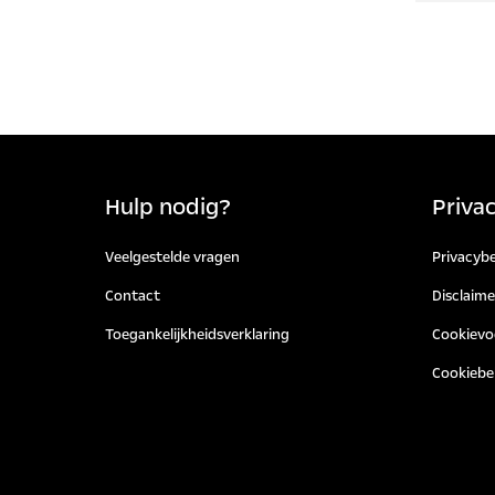
Een el
dragen
batter
brands
fijnsto
hierov
geniet
hebben
auto en
stroom
acceler
hergeb
uitgeb
Elektr
Hulp nodig?
Priva
Veelgestelde vragen
Privacybe
Contact
Disclaime
Toegankelijkheidsverklaring
Cookievo
Cookiebe