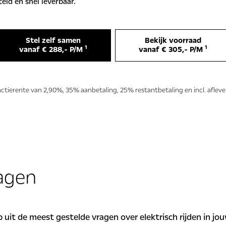
ld en snel leverbaar.
Stel zelf samen
Bekijk voorraad
1
1
vanaf € 288,- P/M
vanaf € 305,- P/M
actierente van 2,90%, 35% aanbetaling, 25% restantbetaling en incl. aflev
agen
 uit de meest gestelde vragen over elektrisch rijden in j