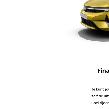
Fina
Je kunt jo
zelf de ui
Snel rijde