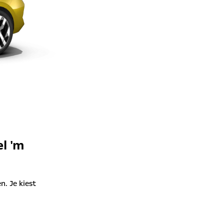
el 'm
n. Je kiest