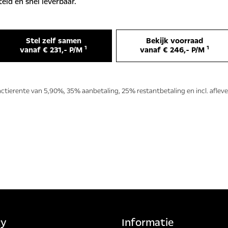
ld en snel leverbaar.
Stel zelf samen
Bekijk voorraad
1
1
vanaf € 231,- P/M
vanaf € 246,- P/M
actierente van 5,90%, 35% aanbetaling, 25% restantbetaling en incl. aflev
cy
Informatie