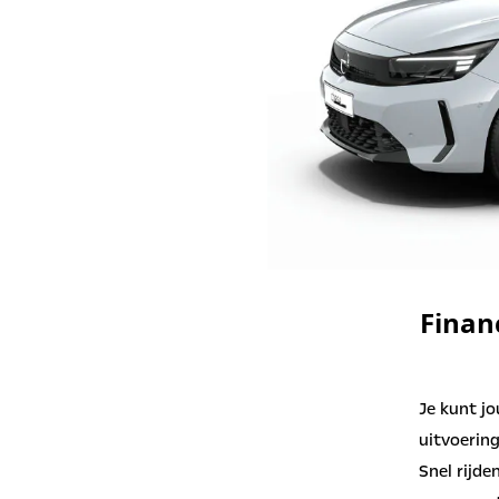
Financ
Je kunt jo
uitvoering
Snel rijde