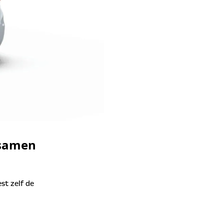
f samen
st zelf de