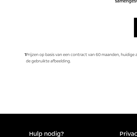
samengeste
1
Prijzen op basis van een contract van 60 maanden, huidige 
de gebruikte afbeelding.
Hulp nodig?
Priva